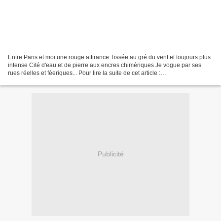
Entre Paris et moi une rouge attirance Tissée au gré du vent et toujours plus
intense Cité d'eau et de pierre aux encres chimériques Je vogue par ses
rues réelles et féeriques... Pour lire la suite de cet article :
http://maplumefeedansparis.eklablog.com/incipit-a79008279...
Publicité