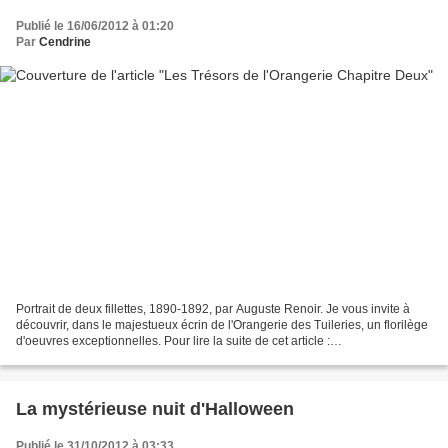
Publié le 16/06/2012 à 01:20
Par
Cendrine
Portrait de deux fillettes, 1890-1892, par Auguste Renoir. Je vous invite à
découvrir, dans le majestueux écrin de l'Orangerie des Tuileries, un florilège
d'oeuvres exceptionnelles. Pour lire la suite de cet article :
http://maplumefeedansparis.eklab...
La mystérieuse nuit d'Halloween
Publié le 31/10/2012 à 03:33