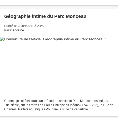
Ecossais vers le milieu...
Géographie intime du Parc Monceau
Publié le 28/09/2011 à 23:53
Par
Cendrine
Comme je l'ai écrit dans un précédent article, le Parc Monceau est né, au
18e siècle, sur les terres de Louis-Philippe d'Orléans (1747-1793), le Duc de
Chartres. Reflets aquatiques Pour lire la suite de cet article :
http://maplumefeedansparis.eklablog.com/geographie-intime-du-parc-
monceau-a79008443...