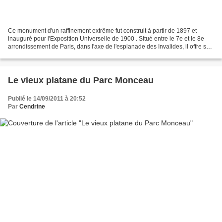
Ce monument d'un raffinement extrême fut construit à partir de 1897 et
inauguré pour l'Exposition Universelle de 1900 . Situé entre le 7e et le 8e
arrondissement de Paris, dans l'axe de l'esplanade des Invalides, il offre sur
la Seine un panorama remarquable....
Le vieux platane du Parc Monceau
Publié le 14/09/2011 à 20:52
Par
Cendrine