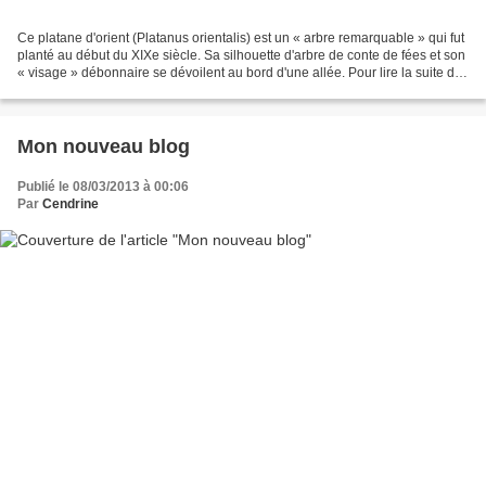
Ce platane d'orient (Platanus orientalis) est un « arbre remarquable » qui fut
planté au début du XIXe siècle. Sa silhouette d'arbre de conte de fées et son
« visage » débonnaire se dévoilent au bord d'une allée. Pour lire la suite de
cet article : http://maplumefeedansparis.eklablog.com/le-vieux-platane-du-
parc-monceau-a79008451...
Mon nouveau blog
Publié le 08/03/2013 à 00:06
Par
Cendrine