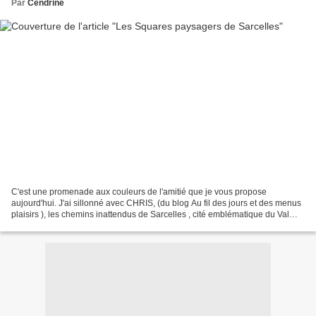
Par
Cendrine
C'est une promenade aux couleurs de l'amitié que je vous propose
aujourd'hui. J'ai sillonné avec CHRIS, (du blog Au fil des jours et des menus
plaisirs ), les chemins inattendus de Sarcelles , cité emblématique du Val
d'Oise et de la banlieue nord parisienne....