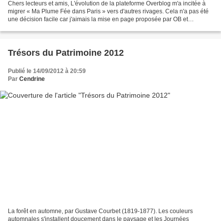
Chers lecteurs et amis, L'évolution de la plateforme Overblog m'a incitée à
migrer « Ma Plume Fée dans Paris » vers d'autres rivages. Cela n'a pas été
une décision facile car j'aimais la mise en page proposée par OB et
plusieurs aspects de la nouvelle...
Trésors du Patrimoine 2012
Publié le 14/09/2012 à 20:59
Par
Cendrine
La forêt en automne, par Gustave Courbet (1819-1877). Les couleurs
automnales s'installent doucement dans le paysage et les Journées