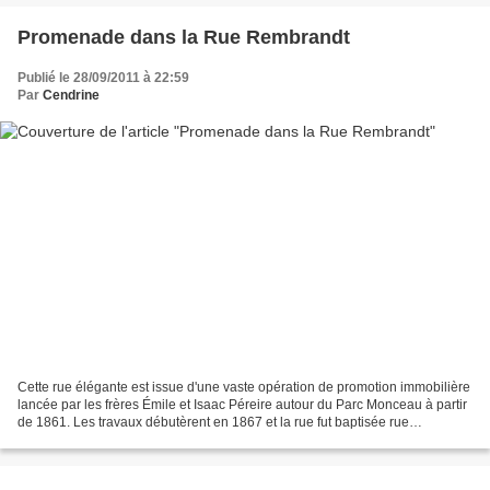
Promenade dans la Rue Rembrandt
Publié le 28/09/2011 à 22:59
Par
Cendrine
Cette rue élégante est issue d'une vaste opération de promotion immobilière
lancée par les frères Émile et Isaac Péreire autour du Parc Monceau à partir
de 1861. Les travaux débutèrent en 1867 et la rue fut baptisée rue
Rembrandt en 1868. Un immeuble...