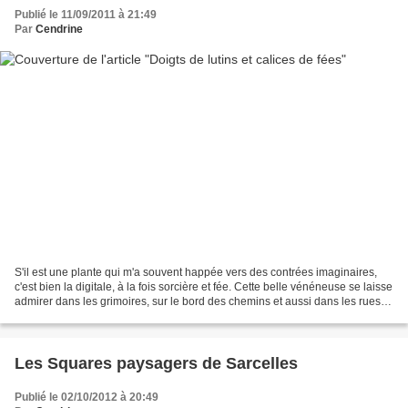
Publié le 11/09/2011 à 21:49
Par
Cendrine
S'il est une plante qui m'a souvent happée vers des contrées imaginaires,
c'est bien la digitale, à la fois sorcière et fée. Cette belle vénéneuse se laisse
admirer dans les grimoires, sur le bord des chemins et aussi dans les rues
de Paris. Je l'ai d'abord...
Les Squares paysagers de Sarcelles
Publié le 02/10/2012 à 20:49