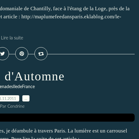
domaniale de Chantilly, face à l'étang de la Loge, près de la
t article : http://maplumefeedansparis.eklablog.com/le-
Lire la suite
s d'Automne
enadesIledeFrance
1.11.2011
…
Par Cendrine
es, je déambule à travers Paris. La lumière est un carrousel
erre. Pour lire la suite de cet article :