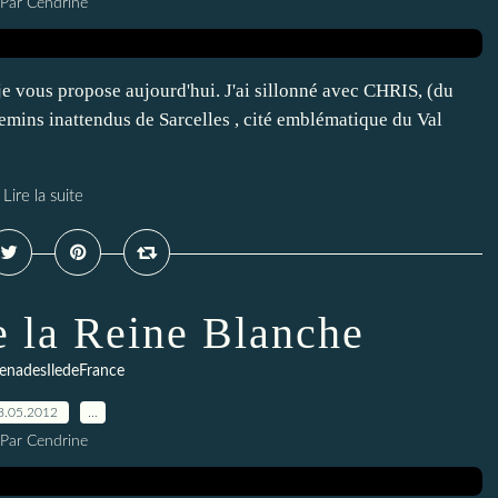
Par Cendrine
je vous propose aujourd'hui. J'ai sillonné avec CHRIS, (du
chemins inattendus de Sarcelles , cité emblématique du Val
Lire la suite
e la Reine Blanche
enadesIledeFrance
8.05.2012
…
Par Cendrine