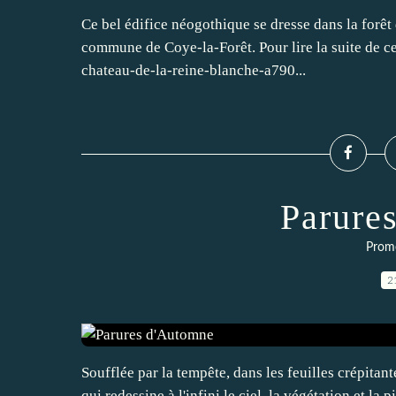
Ce bel édifice néogothique se dresse dans la forêt 
commune de Coye-la-Forêt. Pour lire la suite de ce
chateau-de-la-reine-blanche-a790...
Parure
Prom
2
Soufflée par la tempête, dans les feuilles crépitant
qui redessine à l'infini le ciel, la végétation et la pi