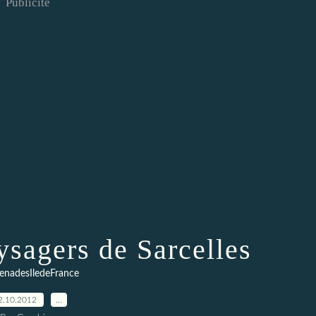
Publicité
ysagers de Sarcelles
enadesIledeFrance
2.10.2012
…