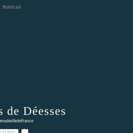
Publicité
s de Déesses
enadesIledeFrance
6.11.2011
…