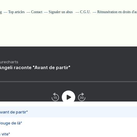
og
Top articles
Contact
Signaler un abus
C.G.U.
Rémunération en droits d'a
Purecharts
ngeli raconte "Avant de partir"
vant de partir"
Bouge de là"
 vite"