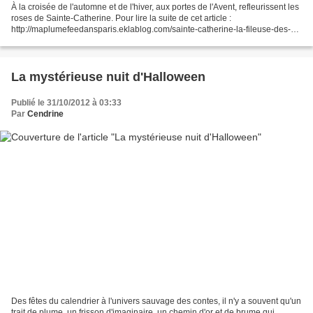
À la croisée de l'automne et de l'hiver, aux portes de l'Avent, refleurissent les
roses de Sainte-Catherine. Pour lire la suite de cet article :
http://maplumefeedansparis.eklablog.com/sainte-catherine-la-fileuse-des-
voeux-a79008303
La mystérieuse nuit d'Halloween
Publié le 31/10/2012 à 03:33
Par
Cendrine
Des fêtes du calendrier à l'univers sauvage des contes, il n'y a souvent qu'un
trait de plume, un frisson d'imaginaire, un chemin d'or et de brume qui