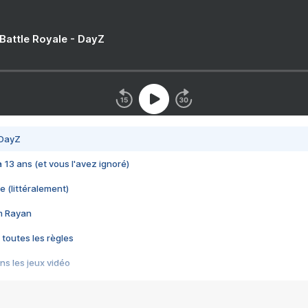
 Battle Royale - DayZ
 DayZ
 a 13 ans (et vous l'avez ignoré)
e (littéralement)
im Rayan
 toutes les règles
s les jeux vidéo
us choquant de Rockstar ? - Le scandale BULLY