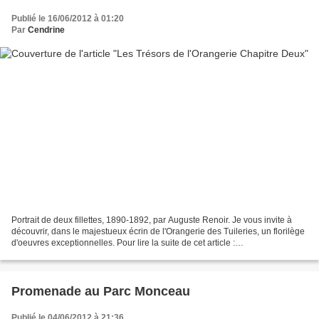
Publié le 16/06/2012 à 01:20
Par
Cendrine
Portrait de deux fillettes, 1890-1892, par Auguste Renoir. Je vous invite à
découvrir, dans le majestueux écrin de l'Orangerie des Tuileries, un florilège
d'oeuvres exceptionnelles. Pour lire la suite de cet article :
http://maplumefeedansparis.eklab...
Promenade au Parc Monceau
Publié le 04/06/2012 à 21:36