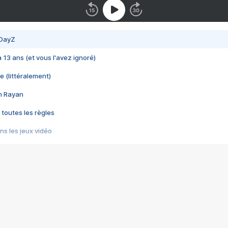
 DayZ
 a 13 ans (et vous l'avez ignoré)
e (littéralement)
im Rayan
 toutes les règles
s les jeux vidéo
us choquant de Rockstar ? - Le scandale BULLY
e plus moche de Steam
du RÊVE tourne au CAUCHEMAR
pendant 8 heures
it… à tort