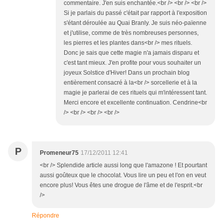
commentaire. J'en suis enchantée.<br /> <br /> <br />
Si je parlais du passé c'était par rapport à l'exposition
s'étant déroulée au Quai Branly. Je suis néo-païenne
et j'utilise, comme de très nombreuses personnes,
les pierres et les plantes dans<br /> mes rituels.
Donc je sais que cette magie n'a jamais disparu et
c'est tant mieux. J'en profite pour vous souhaiter un
joyeux Solstice d'Hiver! Dans un prochain blog
entièrement consacré à la<br /> sorcellerie et à la
magie je parlerai de ces rituels qui m'intéressent tant.
Merci encore et excellente continuation. Cendrine<br
/> <br /> <br /> <br />
P
Promeneur75
17/12/2011 12:41
<br /> Splendide article aussi long que l'amazone ! Et pourtant
aussi goûteux que le chocolat. Vous lire un peu et l'on en veut
encore plus! Vous êtes une drogue de l'âme et de l'esprit.<br
/>
Répondre