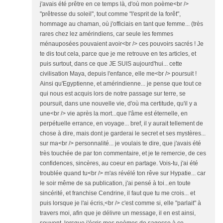
j'avais été prêtre en ce temps là, d'où mon poème<br />
"prêtresse du soleil", tout comme "l'esprit de la forêt",
hommage au chaman, où j'officiais en tant que femme... (très
rares chez lez amérindiens, car seule les femmes
ménauposées pouvaient avoir<br /> ces pouvoirs sacrés ! Je
te dis tout cela, parce que je me retrouve en tes articles, et
puis surtout, dans ce que JE SUIS aujourd'hui... cette
civilisation Maya, depuis l'enfance, elle me<br /> poursuit !
Ainsi qu'Egyptienne, et amérindienne... je pense que tout ce
qui nous est acquis lors de notre passage sur terre, se
poursuit, dans une nouvelle vie, d'où ma certitude, qu'il y a
une<br /> vie après la mort...que l'âme est éternelle, en
perpétuelle errance, en voyage... bref, il y aurait tellement de
chose à dire, mais dont je garderai le secret et ses mystères...
sur ma<br /> personnalité... je voulais te dire, que j'avais été
très touchée de par ton commentaire, et je te remercie, de ces
confidences, sincères, au coeur en partage. Vois-tu, j'ai été
troublée quand tu<br /> m'as révélé ton rêve sur Hypatie... car
le soir même de sa publication, j'ai pensé à toi...en toute
sincérité, et franchise Cendrine, il faut que tu me crois... et
puis lorsque je l'ai écris,<br /> c'est comme si, elle "parlait" à
travers moi, afin que je délivre un message, il en est ainsi,