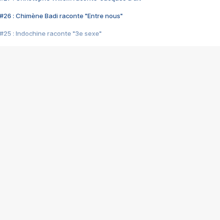
#26 : Chimène Badi raconte "Entre nous"
#25 : Indochine raconte "3e sexe"
#24 : Zaho raconte "C'est chelou"
#23 : Patrick Bruel raconte "Au café des délices"
#22 : Kyo raconte "Le chemin"
#21 : Nolwenn Leroy raconte "Cassé"
#20 : Patrick Hernandez raconte "Born to be alive"
#19 : Lorie raconte "Près de moi"
#18 : Michael Jones raconte "A nos actes manqués" (avec Jean-Jacque
#17 : Khaled raconte "Aïcha"
#16 : Corneille raconte "Parce qu'on vient de loin"
#15 : Indochine raconte "L'aventurier"