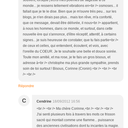
souvent, lorsque j'écris mes poèmes de sagesse à ce
monde... je ressens tellement vibrations en<br /> osmoses... il
fallait que je te le dise. Bien que je m'ouvre très peu... sur les
blogs, je n'en dirais pas plus... mais ton rêve, m'a conforté,
que ce message, devait être délivrée, il nous<br /> appartient,
à nous les hommes, dans ce monde, et surtout, dans cette
nouvelle ère qui s'annonce, d'être réceptif, attentif, à certains
signes... je suis heureuse de constater, que tu fais partie<br />
de ceux et celles, qui entendent, écoutent, et vois, avec
l'oreille du COEUR. Je te souhaite une belle et douce soirée.
Toute mon amitié, et ma rose, je te fais un gros bisous, et
adresse à<br /> christophe ma plus grande sympathie, prends
soin de toi surtout ! Bisous, Corinne (Cronin).<br /> <br /> <br
/> <br />
Répondre
C
Cendrine
18/09/2012 16:56
<br /> <br /> Ma chère Corinne,<br /> <br /> <br />
J'ai senti plusieurs fois à travers tes mots ce frisson
sacré qui montait comme une flamme... puissance
des anciennes civilisations dont tu incantes la magie.