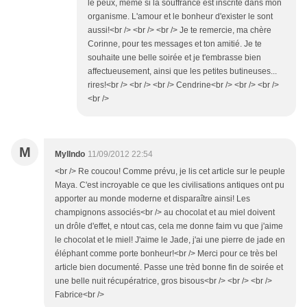
le peux, même si la souffrance est inscrite dans mon
organisme. L'amour et le bonheur d'exister le sont
aussi!<br /> <br /> <br /> Je te remercie, ma chère
Corinne, pour tes messages et ton amitié. Je te
souhaite une belle soirée et je t'embrasse bien
affectueusement, ainsi que les petites butineuses...
rires!<br /> <br /> <br /> Cendrine<br /> <br /> <br />
<br />
M
MylIndo
11/09/2012 22:54
<br /> Re coucou! Comme prévu, je lis cet article sur le peuple
Maya. C'est incroyable ce que les civilisations antiques ont pu
apporter au monde moderne et disparaître ainsi! Les
champignons associés<br /> au chocolat et au miel doivent
un drôle d'effet, e ntout cas, cela me donne faim vu que j'aime
le chocolat et le miel! J'aime le Jade, j'ai une pierre de jade en
éléphant comme porte bonheur!<br /> Merci pour ce très bel
article bien documenté. Passe une trèd bonne fin de soirée et
une belle nuit récupératrice, gros bisous<br /> <br /> <br />
Fabrice<br />