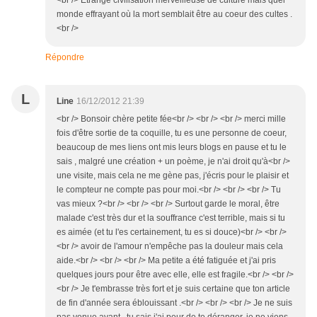
<br /> Etrange civilisation merveilleuse de culture mais quel
monde effrayant où la mort semblait être au coeur des cultes .
<br />
Répondre
L
Line
16/12/2012 21:39
<br /> Bonsoir chère petite fée<br /> <br /> <br /> merci mille
fois d'être sortie de ta coquille, tu es une personne de coeur,
beaucoup de mes liens ont mis leurs blogs en pause et tu le
sais , malgré une création + un poème, je n'ai droit qu'à<br />
une visite, mais cela ne me gène pas, j'écris pour le plaisir et
le compteur ne compte pas pour moi.<br /> <br /> <br /> Tu
vas mieux ?<br /> <br /> <br /> Surtout garde le moral, être
malade c'est très dur et la souffrance c'est terrible, mais si tu
es aimée (et tu l'es certainement, tu es si douce)<br /> <br />
<br /> avoir de l'amour n'empêche pas la douleur mais cela
aide.<br /> <br /> <br /> Ma petite a été fatiguée et j'ai pris
quelques jours pour être avec elle, elle est fragile.<br /> <br />
<br /> Je t'embrasse très fort et je suis certaine que ton article
de fin d'année sera éblouissant .<br /> <br /> <br /> Je ne suis