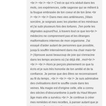
<br /> <br /> <br /> C'est ce qui m'a séduit dans tes
mots, ces expériences, cette sagesse qui se mêlent à
la fougue embrasée de ton coeur et de ton âme.<br
/> <br /> <br /> Dans mes vies antérieures, j'étais
sorcière, je soignais avec les plantes et les minéraux
et j'ai subi plusieurs fois des tortures. J'en porte les
stigmates aujourd'hui, à travers tout ce que les<br />
médecins ne comprennent pas et les étranges
malformations internes de mon organisme. J'ai
essayé d'aider autant de personnes que possible,
jusqu'à souffrir intensément dans ma chair mais<br
/> j'éprouve aussi beaucoup de joie qui s'enracine
dans les temps anciens où j'ai déjà été...moi!<br />
<br /> <br /> Alors je perçois pleinement ce que tu
écris et je suis très honorée de ton amitié et de ta
confiance. Je pense que des êtres se reconnaissent
au fil du temps...<br /> <br /> <br /> Je suis admirative
des civilisations dont le souffle coule dans tes
veines. Ma magie est d'origine celte, elle a connu
des siècles d'obscurantisme à partir du Haut Moyen
âge mais elle a survécu.<br /> Je continue à créer
mes remèdes et mes recettes, à panser autant que je