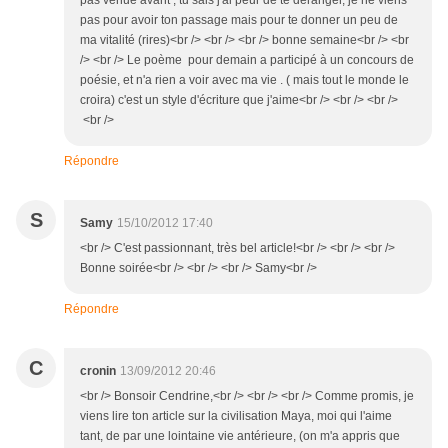
pas venue avant , tu sais j'ai peur de te déranger, je ne viens
pas pour avoir ton passage mais pour te donner un peu de
ma vitalité (rires)<br /> <br /> <br /> bonne semaine<br /> <br
/> <br /> Le poème pour demain a participé à un concours de
poésie, et n'a rien a voir avec ma vie . ( mais tout le monde le
croira) c'est un style d'écriture que j'aime<br /> <br /> <br />
<br />
Répondre
S
Samy
15/10/2012 17:40
<br /> C'est passionnant, très bel article!<br /> <br /> <br />
Bonne soirée<br /> <br /> <br /> Samy<br />
Répondre
C
cronin
13/09/2012 20:46
<br /> Bonsoir Cendrine,<br /> <br /> <br /> Comme promis, je
viens lire ton article sur la civilisation Maya, moi qui l'aime
tant, de par une lointaine vie antérieure, (on m'a appris que