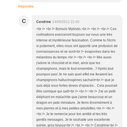
Répondre
C
Cendrine
14/09/2012 22:40
<br /> <br /> Bonsoir Mylindo,<br /> <br /> <br /> Ces
civilisations exerceront toujours sur nous une très
intense et mystérieuse fascination. Comme tu l'écris
si justement, elles nous ont apporté une profusion de
connaissances et se sont<br /> évaporées dans les
méandres du temps.<br /> <br /> <br /> Moi aussi
j'adore le chocolat et le miel, ainsi que les
champignons, mais le tout ensemble...? Après tout
pourquoi pas! Je ne sais quel effet me feraient les
champignons hallucinogènes sachant<br /> que je
suis déjà sous fortes doses d'opiacés... Cela pourrait
être comique qui sait!<br /> <br /> <br /> J'ai un petit
éléphant en malachite que j'aime beaucoup et un
dragon en jade miniature. Je tiens énormément à
mes pierres et à mes petites amulettes.<br /> <br />
<br /> Je te remercie pour ton amitié et tes très
gentils messages. Je te souhaite une excellente
soirée, gros bisous<br /> <br /> <br /> Cendrine<br />