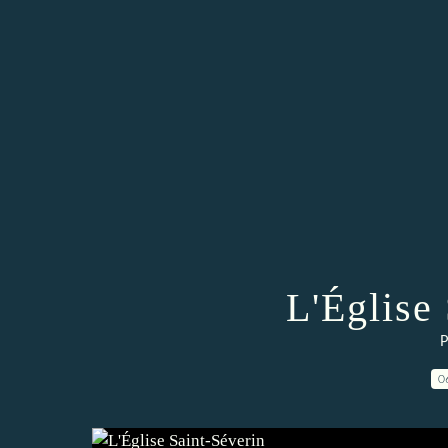
L'Église
P
0