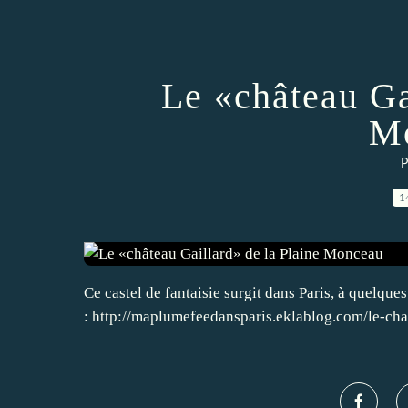
Le «château Ga
M
P
1
Ce castel de fantaisie surgit dans Paris, à quelque
: http://maplumefeedansparis.eklablog.com/le-ch