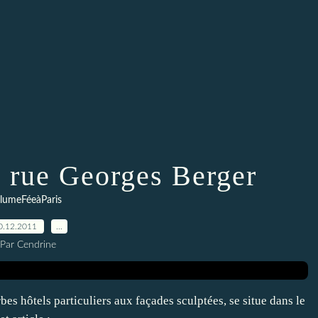
a rue Georges Berger
lumeFéeàParis
0.12.2011
…
Par Cendrine
es hôtels particuliers aux façades sculptées, se situe dans le