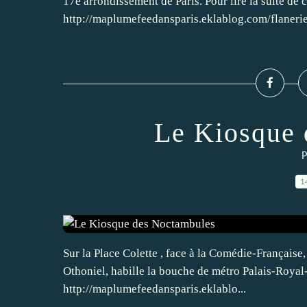
17e arrondissement de Paris. Pour lire la suite de ce
http://maplumefeedansparis.eklablog.com/flanerie
Le Kiosque 
P
1
Sur la Place Colette , face à la Comédie-Française,
Othoniel, habille la bouche de métro Palais-Royal-M
http://maplumefeedansparis.eklablo...