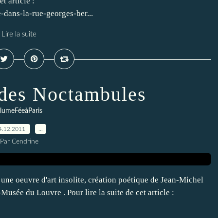
t article :
-dans-la-rue-georges-ber...
Lire la suite
des Noctambules
lumeFéeàParis
4.12.2011
…
Par Cendrine
 une oeuvre d'art insolite, création poétique de Jean-Michel
usée du Louvre . Pour lire la suite de cet article :