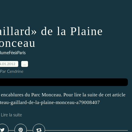
illard» de la Plaine
onceau
lumeFéeàParis
4.01.2012
…
Par Cendrine
s encablures du Parc Monceau. Pour lire la suite de cet article
ateau-gaillard-de-la-plaine-monceau-a79008407
Lire la suite