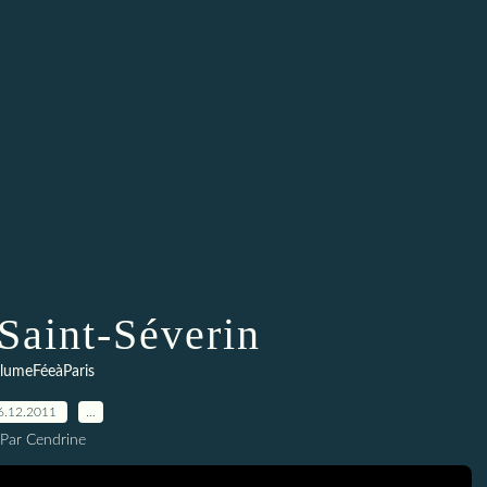
 Saint-Séverin
lumeFéeàParis
6.12.2011
…
Par Cendrine