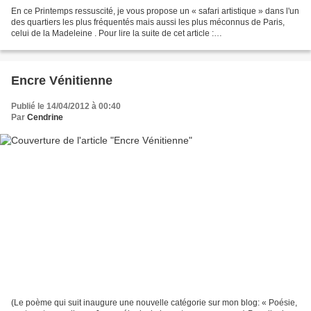
En ce Printemps ressuscité, je vous propose un « safari artistique » dans l'un
des quartiers les plus fréquentés mais aussi les plus méconnus de Paris,
celui de la Madeleine . Pour lire la suite de cet article :
http://maplumefeedansparis.eklablog.co...
Encre Vénitienne
Publié le 14/04/2012 à 00:40
Par
Cendrine
(Le poème qui suit inaugure une nouvelle catégorie sur mon blog: « Poésie,