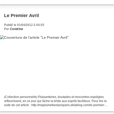
a79008315
Le Premier Avril
Publié le 01/04/2012 à 04:55
Par
Cendrine
(Collection personnelle) Plaisanteries, boutades et rencontres espiègles
refleurissent, en ce jour qui lâche la bride aux esprits facétieux. Pour lire la
suite de cet article : http://maplumefeedansparis.eklablog.com/le-premier-
avril-a79008321