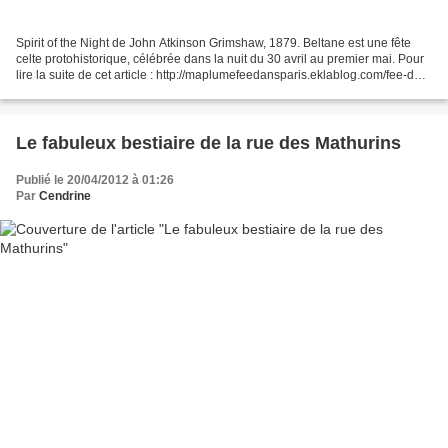
Spirit of the Night de John Atkinson Grimshaw, 1879. Beltane est une fête
celte protohistorique, célébrée dans la nuit du 30 avril au premier mai. Pour
lire la suite de cet article : http://maplumefeedansparis.eklablog.com/fee-de-
beltane-a79008467
Le fabuleux bestiaire de la rue des Mathurins
Publié le 20/04/2012 à 01:26
Par
Cendrine