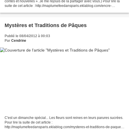
contes et nouvelles ». Je me réjouis de la partager avec vous.) Pour lire la
suite de cet article : http://maplumefeedansparis.eklablog.com/encre-
venitienne-a79008471
Mystères et Traditions de Pâques
Publié le 08/04/2012 à 00:03
Par
Cendrine
C'est un dimanche spécial... Les fleurs sont reines en leurs parures sucrées.
Pour lire la suite de cet article :
http://maplumefeedansparis.eklablog.com/mysteres-et-traditions-de-paques-