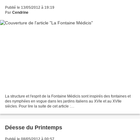
Publié le 13/05/2012 à 19:19
Par
Cendrine
La structure et l'esprit de la Fontaine Médicis sont inspirés des fontaines et
des nymphées en vogue dans les jardins italiens au XVIe et au XVIIe
siècles. Pour lire la suite de cet article :
http://maplumefeedansparis.eklablog.com/la-fontaine-medici...
Déesse du Printemps
Publié le 08/05/2012 à 00:57